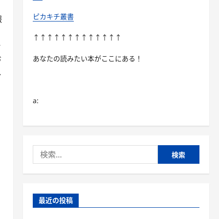
ピカキチ叢書
報
↑↑↑↑↑↑↑↑↑↑↑↑↑
モ
お
あなたの読みたい本がここにある！
以
a:
検
索:
最近の投稿