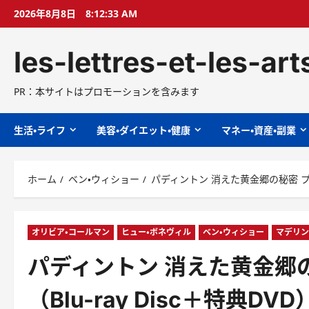
コ
2026年8月8日
8:12:34 AM
ン
テ
les-lettres-et-les-ar
ン
ツ
へ
PR：本サイトはプロモーションを含みます
ス
キ
生活・ライフ
美容・ダイエット・健康
マネー・資産・副業
ッ
プ
ホーム
ベン・ウィショー
パディントン 消えた黄金郷の秘密 プレ
オリビア・コールマン
ヒュー・ボネヴィル
ベン・ウィショー
マデリン
パディントン 消えた黄金郷
（Blu-ray Disc＋特典