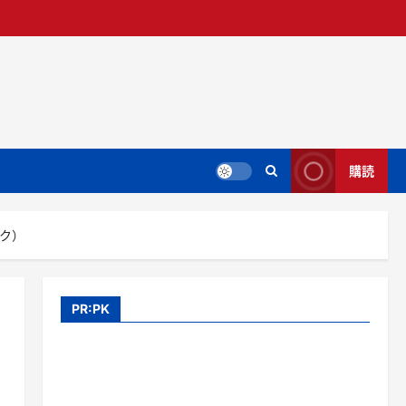
購読
スク）
PR:PK