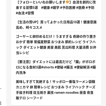
【フォローといいねお願いします
】血流を劇的に改
善する習慣5選 #健康 #雑学 #予防医療 #医療 #予防
#血流 #習慣
【生活の質UP】買ってよかった日用品13選！健康意識
高め、時々コスメ
ゴーヤーと卵炒めるだけ！うますぎる 奇跡の作り置き
おかず 簡単 常備夏野菜 おつまみ 節約レシピ ライフハ
ック ダイエット健康 美容 美肌 苦瓜料理 大量消費 お弁
当レシピ
【要注意】ダイエットには最高だけど「腸」がボロボ
ロになる食材3選#shorts #便秘 #腸活 #便秘解消 #腸
内洗浄
美味しすぎて気絶する！サッポロ一番塩ラーメン袋麺
カニカマ 卵 簡単レシピ おつまみ ライフハック チーズ
手抜き料理 目玉焼き 裏技 ramen noodles 昼食 夜食
飯テロ シーフード
絵