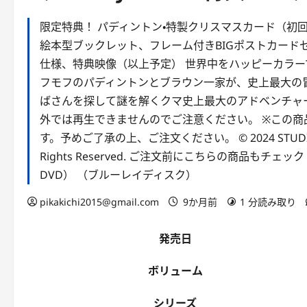
限定特典！ パディントン・特製クリスマスカード（初回
絵本型ブックレット、フレーム付きBIGポストカード
仕様、特典映像（以上予定） 世界中をハッピーカラー
フモフのパディントンとブラウン一家が、史上最大の冒
ばさんを探して謎を解くクマ史上最大のアドベンチャー！ 
外では再生できませんのでご注意ください。 ※この
す。予めご了承の上、ご注文ください。 © 2024 STUDIOCANAL 
Rights Reserved. ご注文前にこちらの商品もチェッ
DVD） （ブルーレイディスク）
pikakichi2015@gmail.com
9か月前
1 分読み取り
発売日
ボリューム
シリーズ