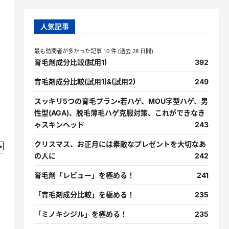
人気記事
ん
最も訪問者が多かった記事 10 件 (過去 28 日間)
育毛剤成分比較(試用1)
392
育毛剤成分比較(試用1)&(試用2)
249
スッキリ5つの育毛プラン・若ハゲ、MOU字型ハゲ、男
性型(AGA)、脱毛薄毛ハゲ克服対策、これができなき
ゃスキンヘッド
243
クリスマス、お正月には素敵なプレゼントを大切なあ
の人に
242
育毛剤「レビュー」を極める！
241
「育毛剤成分比較」を極める！
235
「ミノキシジル」を極める！
235