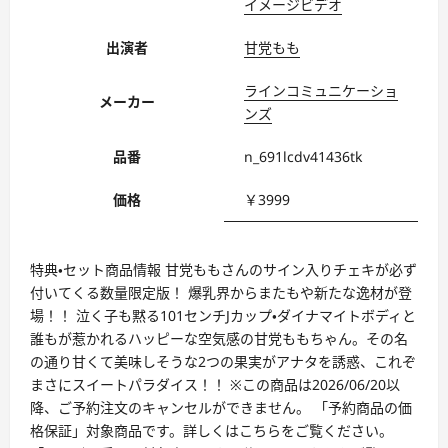
イメージビデオ
出演者
甘党もも
ラインコミュニケーショ
メーカー
ンズ
品番
n_691lcdv41436tk
価格
￥3999
特典・セット商品情報 甘党ももさんのサイン入りチェキが必ず
付いてくる数量限定版！ 爆乳界からまたもや新たな逸材が登
場！！ 泣く子も黙る101センチJカップ・ダイナマイトボディと
誰もが惹かれるハッピーな空気感の甘党ももちゃん。その名
の通り甘くて美味しそうな2つの果実がアナタを誘惑、これぞ
まさにスイートパラダイス！！ ※この商品は2026/06/20以
降、ご予約注文のキャンセルができません。 「予約商品の価
格保証」対象商品です。詳しくはこちらをご覧ください。