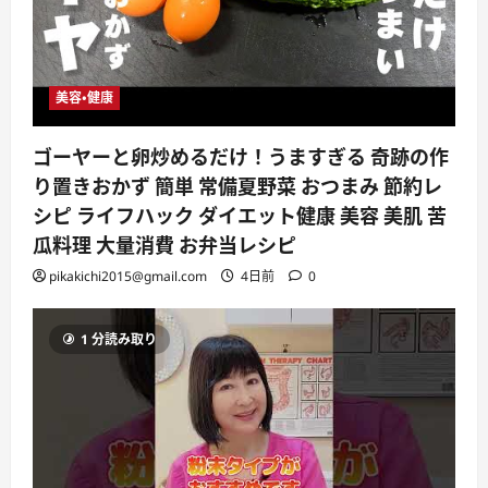
美容・健康
ゴーヤーと卵炒めるだけ！うますぎる 奇跡の作
り置きおかず 簡単 常備夏野菜 おつまみ 節約レ
シピ ライフハック ダイエット健康 美容 美肌 苦
瓜料理 大量消費 お弁当レシピ
pikakichi2015@gmail.com
4日前
0
1 分読み取り