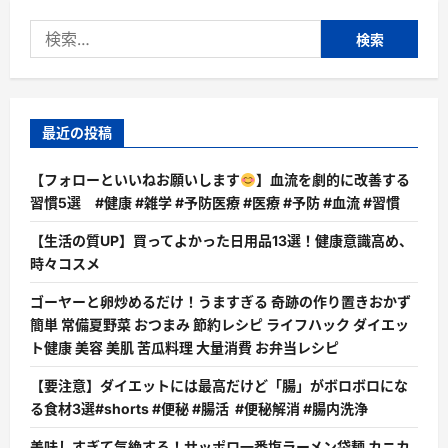
検
索:
最近の投稿
【フォローといいねお願いします
】血流を劇的に改善する
習慣5選 #健康 #雑学 #予防医療 #医療 #予防 #血流 #習慣
【生活の質UP】買ってよかった日用品13選！健康意識高め、
時々コスメ
ゴーヤーと卵炒めるだけ！うますぎる 奇跡の作り置きおかず
簡単 常備夏野菜 おつまみ 節約レシピ ライフハック ダイエッ
ト健康 美容 美肌 苦瓜料理 大量消費 お弁当レシピ
【要注意】ダイエットには最高だけど「腸」がボロボロにな
る食材3選#shorts #便秘 #腸活 #便秘解消 #腸内洗浄
美味しすぎて気絶する！サッポロ一番塩ラーメン袋麺 カニカ