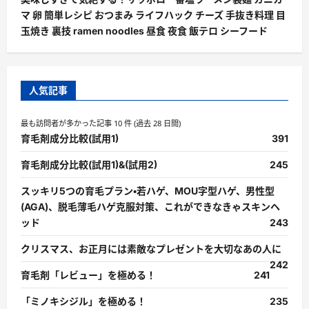
マ 卵 簡単レシピ おつまみ ライフハック チーズ 手抜き料理 目
玉焼き 裏技 ramen noodles 昼食 夜食 飯テロ シーフード
人気記事
最も訪問者が多かった記事 10 件 (過去 28 日間)
育毛剤成分比較(試用1)
391
育毛剤成分比較(試用1)&(試用2)
245
スッキリ5つの育毛プラン・若ハゲ、MOU字型ハゲ、男性型
(AGA)、脱毛薄毛ハゲ克服対策、これができなきゃスキンヘ
ッド
243
クリスマス、お正月には素敵なプレゼントを大切なあの人に
242
育毛剤「レビュー」を極める！
241
「ミノキシジル」を極める！
235