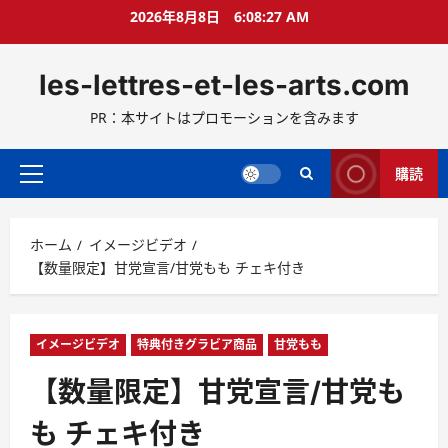
コ
2026年8月8日
6:08:28 AM
ン
テ
les-lettres-et-les-arts.com
ン
ツ
PR：本サイトはプロモーションを含みます
へ
ス
キ
購読
メ
ッ
イ
プ
ン
ホーム
イメージビデオ
メ
【数量限定】甘党宣言/甘党もも チェキ付き
ニ
ュ
ー
イメージビデオ
特典付きグラビア商品
甘党もも
【数量限定】甘党宣言/甘党も
も チェキ付き