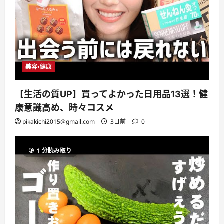
美容・健康
【生活の質UP】買ってよかった日用品13選！健
康意識高め、時々コスメ
pikakichi2015@gmail.com
3日前
0
1 分読み取り