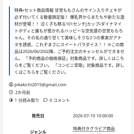
特典・セット商品情報 甘党ももさんのサイン入りチェキが
必ず付いてくる数量限定版！ 爆乳界からまたもや新たな逸
材が登場！！ 泣く子も黙る101センチJカップ・ダイナマイ
トボディと誰もが惹かれるハッピーな空気感の甘党ももち
ゃん。その名の通り甘くて美味しそうな2つの果実がアナ
タを誘惑、これぞまさにスイートパラダイス！！ ※この商
品は2026/06/20以降、ご予約注文のキャンセルができませ
ん。 「予約商品の価格保証」対象商品です。詳しくはこち
らをご覧ください。 「コンビニ受取」対象商品です。詳し
くはこちらをご覧ください。
pikakichi2015@gmail.com
2か月前
1 分読み取り
0 コメント
発売日
2026-07-10 10:00:00
特典付きグラビア商品
ジャンル