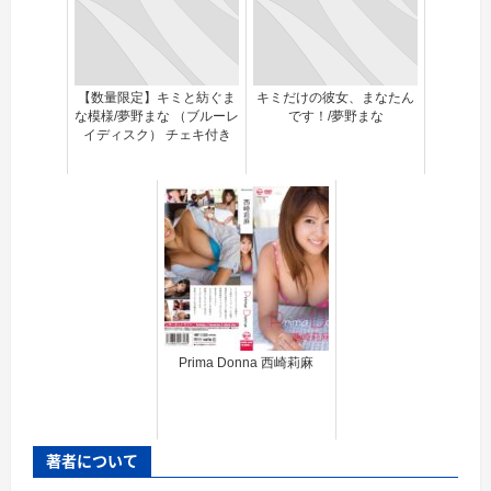
【数量限定】キミと紡ぐま
キミだけの彼女、まなたん
な模様/夢野まな （ブルーレ
です！/夢野まな
イディスク） チェキ付き
Prima Donna 西崎莉麻
著者について