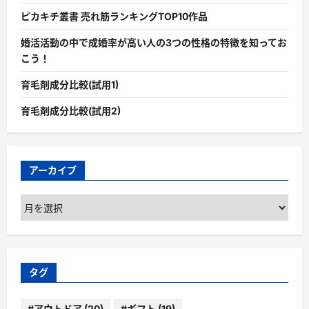
ピカキチ叢書 売れ筋ランキングTOP10作品
婚活活動の中で成婚率が高い人の3つの性格の特徴を知ってお
こう！
育毛剤成分比較(試用1)
育毛剤成分比較(試用2)
アーカイブ
ア
ー
カ
イ
ブ
タグ
#アウトドア
(20)
#ギフト
(19)