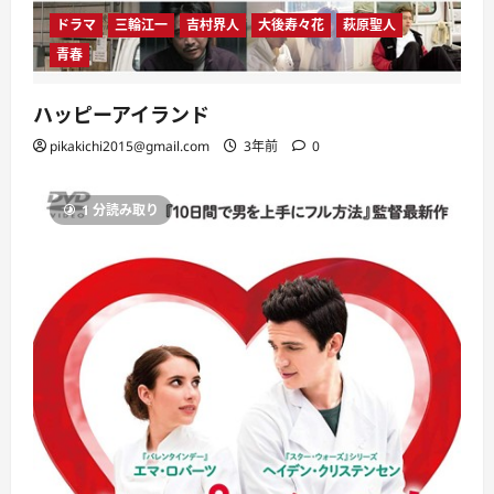
ドラマ
三輪江一
吉村界人
大後寿々花
萩原聖人
青春
ハッピーアイランド
pikakichi2015@gmail.com
3年前
0
1 分読み取り