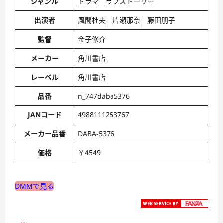
ジャンル
ドラマ
ラブストーリー
出演者
風間杜夫
片瀬那奈
藤田朋子
監督
金子修介
メーカー
角川書店
レーベル
角川書店
品番
n_747daba5376
JANコード
4988111253767
メーカー品番
DABA-5376
価格
￥4549
DMMで見る