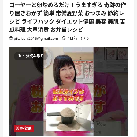
ゴーヤーと卵炒めるだけ！うますぎる 奇跡の作
り置きおかず 簡単 常備夏野菜 おつまみ 節約レ
シピ ライフハック ダイエット健康 美容 美肌 苦
瓜料理 大量消費 お弁当レシピ
pikakichi2015@gmail.com
4日前
0
1 分読み取り
美容・健康