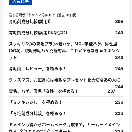
人気記事
最も訪問者が多かった記事 10 件 (過去 28 日間)
育毛剤成分比較(試用1)
395
育毛剤成分比較(試用1)&(試用2)
249
スッキリ5つの育毛プラン・若ハゲ、MOU字型ハゲ、男性型
(AGA)、脱毛薄毛ハゲ克服対策、これができなきゃスキンヘ
ッド
246
育毛剤「レビュー」を極める！
245
クリスマス、お正月には素敵なプレゼントを大切なあの人に
244
育毛、ハゲ、薄毛「女性」を極める！
237
「ミノキシジル」を極める！
236
「育毛剤成分比較」を極める！
235
ドメイン取得からホームページ完成まで。ムームードメイン
なら“全部まとめて”安心スタート
234