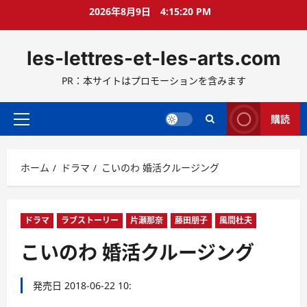
コ
2026年8月9日
4:15:22 PM
ン
テ
les-lettres-et-les-arts.com
ン
ツ
PR：本サイトはプロモーションを含みます
へ
ス
キ
購読
メ
ッ
イ
プ
ン
ホーム
ドラマ
こいのわ 婚活クルージング
メ
ニ
ュ
ー
ドラマ
ラブストーリー
片瀬那奈
藤田朋子
風間杜夫
こいのわ 婚活クルージング
発売日 2018-06-22 10: