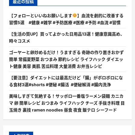
最近の投稿
【フォローといいねお願いします
】血流を劇的に改善する
習慣5選 #健康 #雑学 #予防医療 #医療 #予防 #血流 #習慣
【生活の質UP】買ってよかった日用品13選！健康意識高め、
時々コスメ
ゴーヤーと卵炒めるだけ！うますぎる 奇跡の作り置きおかず
簡単 常備夏野菜 おつまみ 節約レシピ ライフハック ダイエッ
ト健康 美容 美肌 苦瓜料理 大量消費 お弁当レシピ
【要注意】ダイエットには最高だけど「腸」がボロボロにな
る食材3選#shorts #便秘 #腸活 #便秘解消 #腸内洗浄
美味しすぎて気絶する！サッポロ一番塩ラーメン袋麺 カニカ
マ 卵 簡単レシピ おつまみ ライフハック チーズ 手抜き料理 目
玉焼き 裏技 ramen noodles 昼食 夜食 飯テロ シーフード