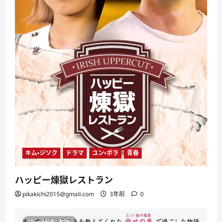
キム・ジソク
ドラマ
ユン・ボラ
青春
ハッピー煉獄レストラン
pikakichi2015@gmail.com
3年前
0