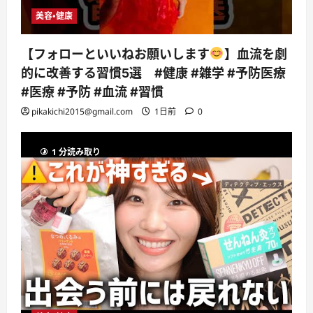
美容・健康
【フォローといいねお願いします
】血流を劇
的に改善する習慣5選 #健康 #雑学 #予防医療
#医療 #予防 #血流 #習慣
pikakichi2015@gmail.com
1日前
0
1 分読み取り