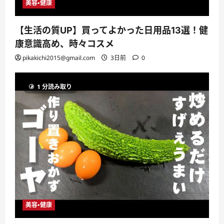
美容・健康
【生活の質UP】買ってよかった日用品13選！健
康意識高め、時々コスメ
pikakichi2015@gmail.com
3日前
0
1 分読み取り
美容・健康