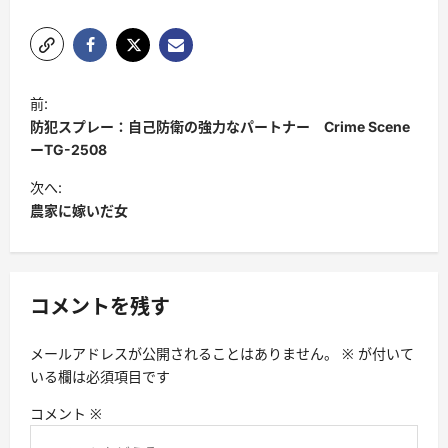
投
前:
稿
防犯スプレー：自己防衛の強力なパートナー Crime Scene
ナ
ーTG-2508
ビ
次へ:
農家に嫁いだ女
ゲ
ー
シ
コメントを残す
ョ
ン
メールアドレスが公開されることはありません。
※
が付いて
いる欄は必須項目です
コメント
※