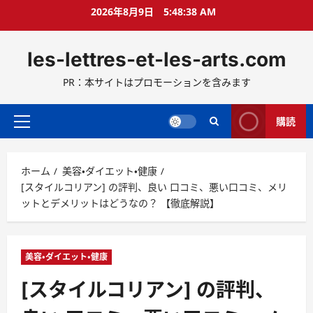
コ
2026年8月9日
5:48:39 AM
ン
テ
les-lettres-et-les-arts.com
ン
ツ
PR：本サイトはプロモーションを含みます
へ
ス
キ
購読
メ
ッ
イ
プ
ン
ホーム
美容・ダイエット・健康
メ
[スタイルコリアン] の評判、良い 口コミ、悪い口コミ、メリ
ニ
ットとデメリットはどうなの？ 【徹底解説】
ュ
ー
美容・ダイエット・健康
[スタイルコリアン] の評判、