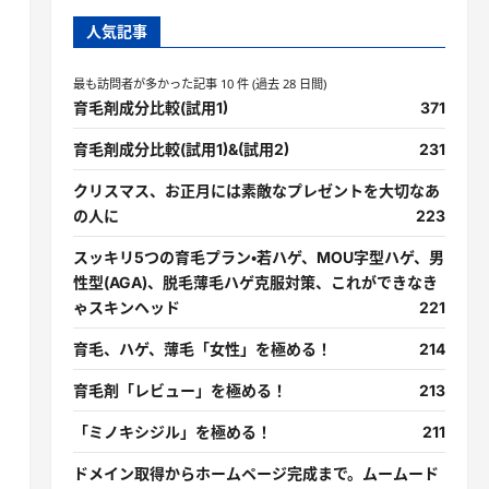
人気記事
最も訪問者が多かった記事 10 件 (過去 28 日間)
育毛剤成分比較(試用1)
371
育毛剤成分比較(試用1)&(試用2)
231
クリスマス、お正月には素敵なプレゼントを大切なあ
の人に
223
スッキリ5つの育毛プラン・若ハゲ、MOU字型ハゲ、男
性型(AGA)、脱毛薄毛ハゲ克服対策、これができなき
ゃスキンヘッド
221
育毛、ハゲ、薄毛「女性」を極める！
214
育毛剤「レビュー」を極める！
213
「ミノキシジル」を極める！
211
ドメイン取得からホームページ完成まで。ムームード