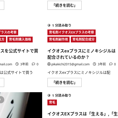
も
ポ
イ
イ
」
使
「続きを読む」
イ
ク
ク
え
ン
オ
オ
る？
ト
ス
ス
に
は？
ex
ex
つ
に
プ
プ
い
つ
1 分読み取り
ラ
ラ
て
い
ス
ス
さ
て
プラスの考察
育毛剤イクオスEXプラスの考察
と
の
ら
さ
併
成
に
ら
仕方
育毛剤購入価格
育毛剤副作用
育毛剤配合成分
用
分
読
に
し
に
む
読
た
は
む
ラスを公式サイトで買
イクオスexプラスにミノキシジルは
い
ど
イ
の
配合されているのか？
ク
よ
オ
う
mail.com
3年前
0
pikakichi2015@gmail.com
3年前
0
ス
な
サ
も
スは公式サイトで買う
イクオスexプラスにミノキシジルは配
プ
の
リ
が
イ
イ
」
の
「続きを読む」
あ
ク
ク
効
る
オ
オ
果
の
ス
ス
と
か？
1 分読み取り
ex
ex
は？
に
り
プ
プ
に
つ
育毛
ラ
ラ
つ
い
ス
ス
い
て
を
に
て
さ
イクオスEXプラスは「生える」,「生
公
ミ
さ
ら