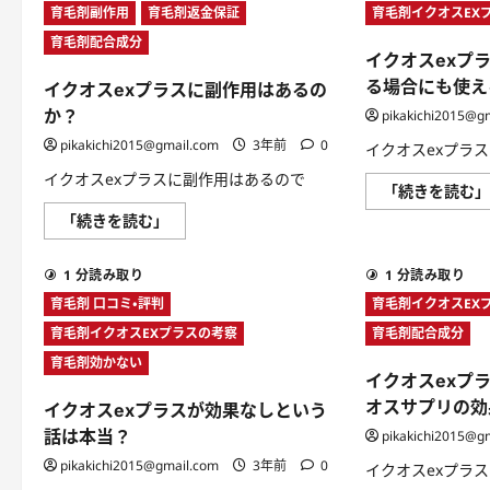
育毛剤副作用
育毛剤返金保証
育毛剤イクオスEX
育毛剤配合成分
イクオスexプ
る場合にも使え
イクオスexプラスに副作用はあるの
か？
pikakichi2015@g
pikakichi2015@gmail.com
3年前
0
イクオスexプラ
イクオスexプラスに副作用はあるので
「続きを読む
イ
「続きを読む」
ク
オ
ス
1 分読み取り
1 分読み取り
ex
プ
育毛剤 口コミ・評判
育毛剤イクオスEX
ラ
ス
育毛剤イクオスEXプラスの考察
育毛剤配合成分
に
副
育毛剤効かない
作
イクオスexプ
用
は
オスサプリの効
イクオスexプラスが効果なしという
あ
る
話は本当？
pikakichi2015@g
の
か？
pikakichi2015@gmail.com
3年前
0
イクオスexプラ
に