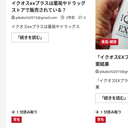
け
イクオスexプラスは薬局やドラッグ
毛
対
ストアで販売されている？
策
と
pikakichi2015@gmail.com
3年前
0
し
て
イクオスexプラスは薬局やドラッグス
も
使
え
イ
「続きを読む」
る
ク
美容・健康
の
オ
か？
ス
に
ex
つ
プ
「イクオスEX
い
ラ
索結果
て
ス
さ
は
pikakichi2015@g
ら
薬
に
局
「イクオスEXプラ
読
や
む
ド
果
ラ
ッ
グ
「続きを読む
ス
ト
ア
1 分読み取り
1 分読み取り
で
販
育毛
育毛
売
さ