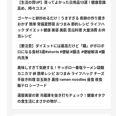
【生活の質UP】買ってよかった日用品13選！健康意識
高め、時々コスメ
ゴーヤーと卵炒めるだけ！うますぎる 奇跡の作り置き
おかず 簡単 常備夏野菜 おつまみ 節約レシピ ライフハ
ック ダイエット健康 美容 美肌 苦瓜料理 大量消費 お弁
当レシピ
【要注意】ダイエットには最高だけど「腸」がボロボ
ロになる食材3選#shorts #便秘 #腸活 #便秘解消 #腸
内洗浄
美味しすぎて気絶する！サッポロ一番塩ラーメン袋麺
カニカマ 卵 簡単レシピ おつまみ ライフハック チーズ
手抜き料理 目玉焼き 裏技 ramen noodles 昼食 夜食
飯テロ シーフード
還暦美容の家 冷蔵庫を抜き打ちチェック！健康オタク
の食生活にまさかの物が…