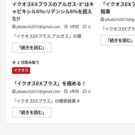
れ
イクオスEXプラスのアルガス-3″はキ
「イクオスEX
て
い
ャピキシル5％・リデンシル5％を超え
結果
る？
に
た!!
pikakichi2015@g
つ
い
pikakichi2015@gmail.com
3年前
0
「イクオスEXプ
て
さ
「イクオスEXプラス,アルガス」の検
ら
「続きを読む
に
イ
読
「続きを読む」
ク
む
オ
ス
2 分読み取り
EX
プ
イクオス
ラ
ス
の
「イクオスEXプラス」を極める！
ア
ル
pikakichi2015@gmail.com
3年前
0
ガ
ス-3″
「イクオスEXプラス」の検索結果 8
は
キ
ャ
「イ
「続きを読む」
ピ
ク
キ
オ
シ
ス
ル
EX
5％・
プ