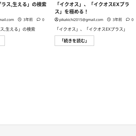
ら
価
プラス,生える」の検索
「イクオス」、「イクオスEXプラ
に
格,
読
新
ス」を極める！
む
価
格」
mail.com
3年前
0
pikakichi2015@gmail.com
3年前
0
検
索
ラス,生える」の検索
「イクオス」、「イクオスEXプラス」
結
果
に
「イ
「イ
」
「続きを読む」
つ
ク
ク
い
オ
オ
て
ス
ス」、
さ
EX
「イ
ら
プ
ク
に
ラ
オ
読
ス,
ス
む
生
EX
え
プ
る」
ラ
の
ス」
検
を
索
極
結
め
果
る！
に
に
つ
つ
い
い
て
て
さ
さ
ら
ら
に
に