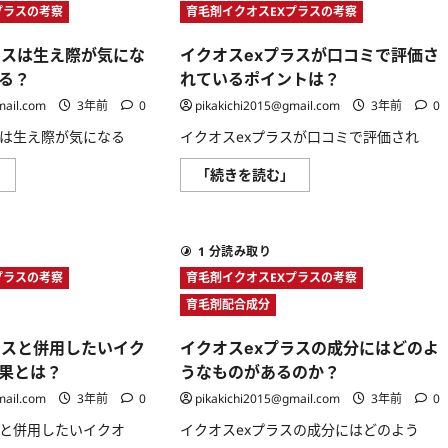
プラスの考察
育毛剤イクオスEXプラスの考察
ラスは生え際が気にな
イクオスexプラスが口コミで評価さ
る？
れているポイントは？
mail.com
3年前
0
pikakichi2015@gmail.com
3年前
0
スは生え際が気になる
イクオスexプラスが口コミで評価され
イ
イ
」
「続きを読む」
ク
ク
オ
オ
ス
ス
ex
ex
プ
プ
1 分読み取り
ラ
ラ
ス
ス
プラスの考察
育毛剤イクオスEXプラスの考察
は
が
生
口
育毛剤配合成分
え
コ
際
ミ
が
で
ラスと併用したいイク
イクオスexプラスの成分にはどのよ
気
評
に
価
果とは？
うなものがあるのか？
な
さ
る
れ
mail.com
3年前
0
pikakichi2015@gmail.com
3年前
0
場
て
合
い
スと併用したいイクオ
イクオスexプラスの成分にはどのよう
に
る