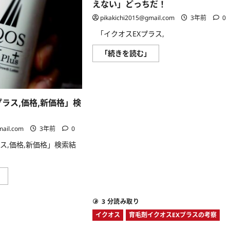
式
ノ
ら
に
えない」どっちだ！
サ
キ
に
読
イ
シ
読
む
pikakichi2015@gmail.com
3年前
0
ト
ジ
む
で
ル
「イクオスEXプラス,
買
は
う
配
べ
合
イ
「続きを読む」
き
さ
ク
理
れ
オ
由
て
ス
に
い
EX
つ
る
プ
い
の
ラ
て
か？
プラス,価格,新価格」検
ス
さ
に
は
ら
つ
「生
に
い
え
mail.com
3年前
0
読
て
る」,
む
さ
「生
ス,価格,新価格」検索結
ら
え
に
な
読
い」
む
ど
っ
「イ
」
ち
ク
だ！
オ
に
ス
3 分読み取り
つ
EX
い
プ
イクオス
育毛剤イクオスEXプラスの考察
て
ラ
さ
ス,