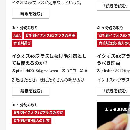
つ
イクオスexプラスが効果なしという話
い
「続きを読む
て
イ
「続きを読む」
さ
ク
ら
オ
に
ス
読
1 分読み取り
1 分読み取り
ex
む
プ
AGA
育毛剤イクオスEXプラスの考察
育毛剤イクオスEX
ラ
ス
育毛剤選び
育毛剤注文・購入の
が
効
果
イクオスexプラスは抜け毛対策とし
イクオスexプ
な
し
ても使えるのか？
うべき理由
と
い
pikakichi2015@gmail.com
3年前
0
pikakichi2015@g
う
話
朝起きたとき、枕にたくさんの毛が抜け
イクオスexプラ
は
本
当？
イ
「続きを読む」
「続きを読む
に
ク
つ
オ
い
ス
1 分読み取り
て
ex
4 分読み取
さ
プ
育毛剤イクオスEXプラスの考察
ら
ラ
に
ス
育毛剤注文・購入の仕方
読
は
む
抜