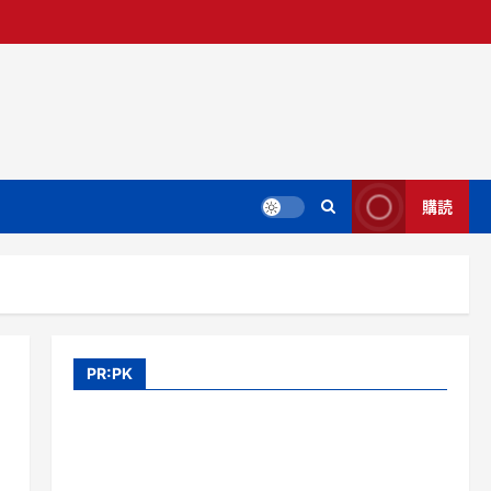
購読
PR:PK