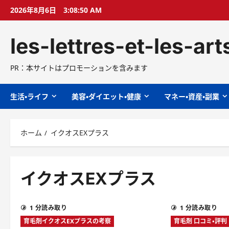
コ
2026年8月6日
3:08:51 AM
ン
テ
les-lettres-et-les-ar
ン
ツ
へ
PR：本サイトはプロモーションを含みます
ス
キ
生活・ライフ
美容・ダイエット・健康
マネー・資産・副業
ッ
プ
ホーム
イクオスEXプラス
イクオスEXプラス
1 分読み取り
1 分読み取り
育毛剤イクオスEXプラスの考察
育毛剤 口コミ・評判