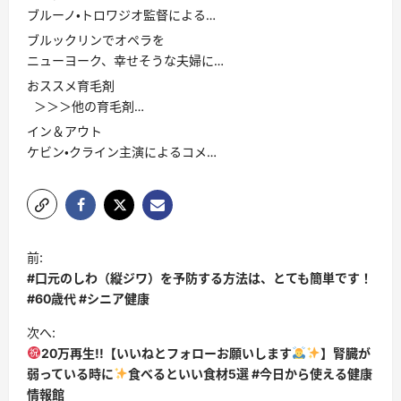
ブルーノ・トロワジオ監督による…
ブルックリンでオペラを
ニューヨーク、幸せそうな夫婦に…
おススメ育毛剤
＞＞＞他の育毛剤…
イン＆アウト
ケビン・クライン主演によるコメ…
投
前:
稿
#口元のしわ（縦ジワ）を予防する方法は、とても簡単です！
ナ
#60歳代 #シニア健康
ビ
次へ:
20万再生!!【いいねとフォローお願いします
】腎臓が
ゲ
弱っている時に
食べるといい食材5選 #今日から使える健康
ー
情報館