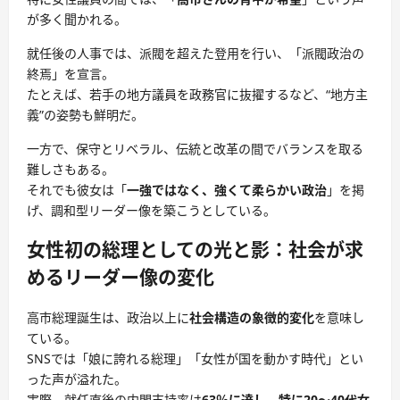
が多く聞かれる。
就任後の人事では、派閥を超えた登用を行い、「派閥政治の
終焉」を宣言。
たとえば、若手の地方議員を政務官に抜擢するなど、“地方主
義”の姿勢も鮮明だ。
一方で、保守とリベラル、伝統と改革の間でバランスを取る
難しさもある。
それでも彼女は「
一強ではなく、強くて柔らかい政治
」を掲
げ、調和型リーダー像を築こうとしている。
女性初の総理としての光と影：社会が求
めるリーダー像の変化
高市総理誕生は、政治以上に
社会構造の象徴的変化
を意味し
ている。
SNSでは「娘に誇れる総理」「女性が国を動かす時代」とい
った声が溢れた。
実際、就任直後の内閣支持率は
63％に達し、特に20〜40代女