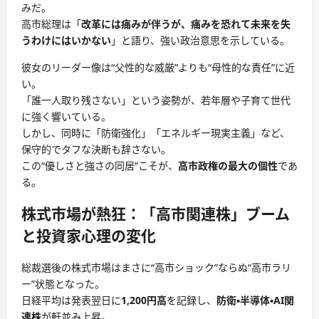
みだ。
高市総理は「
改革には痛みが伴うが、痛みを恐れて未来を失
うわけにはいかない
」と語り、強い政治意思を示している。
彼女のリーダー像は“父性的な威厳”よりも“母性的な責任”に近
い。
「誰一人取り残さない」という姿勢が、若年層や子育て世代
に強く響いている。
しかし、同時に「防衛強化」「エネルギー現実主義」など、
保守的でタフな決断も辞さない。
この“優しさと強さの同居”こそが、
高市政権の最大の個性
であ
る。
株式市場が熱狂：「高市関連株」ブーム
と投資家心理の変化
総裁選後の株式市場はまさに“高市ショック”ならぬ“高市ラリ
ー”状態となった。
日経平均は発表翌日に
1,200円高
を記録し、
防衛・半導体・AI関
連株
が軒並み上昇。