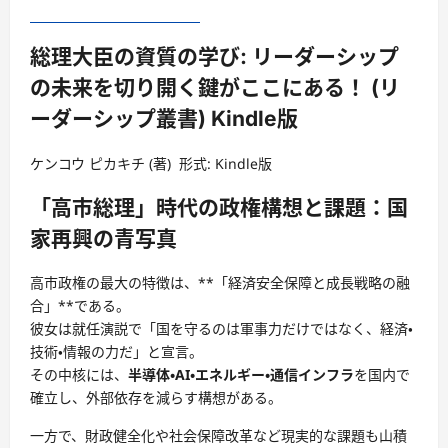
総理大臣の資質の学び: リーダーシップ
の未来を切り開く鍵がここにある！ (リ
ーダーシップ叢書)
Kindle版
ケンコウ ピカキチ
(著)
形式:
Kindle版
「高市総理」時代の政権構想と課題：国
家再興の青写真
高市政権の最大の特徴は、**「経済安全保障と成長戦略の融
合」**である。
彼女は就任演説で「国を守るのは軍事力だけではなく、経済・
技術・情報の力だ」と宣言。
その中核には、
半導体・AI・エネルギー・通信インフラ
を国内で
確立し、外部依存を減らす構想がある。
一方で、財政健全化や社会保障改革など現実的な課題も山積