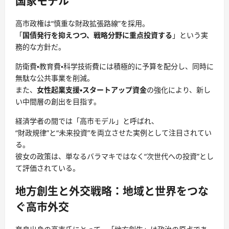
国家モデル
高市政権は“慎重な財政拡張路線”を採用。
「
国債発行を抑えつつ、戦略分野に重点投資する
」という実
務的な方針だ。
防衛費・教育費・科学技術費には積極的に予算を配分し、同時に
無駄な公共事業を削減。
また、
女性起業支援・スタートアップ資金
の強化により、新し
い中間層の創出を目指す。
経済学者の間では「高市モデル」と呼ばれ、
“財政規律”と“未来投資”を両立させた実例として注目されてい
る。
彼女の政策は、単なるバラマキではなく“次世代への投資”とし
て評価されている。
地方創生と外交戦略：地域と世界をつな
ぐ高市外交