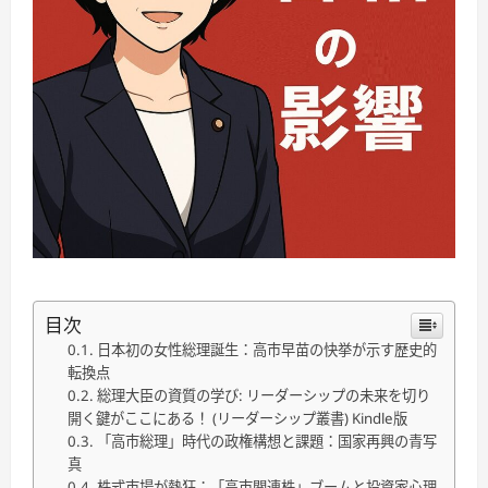
目次
日本初の女性総理誕生：高市早苗の快挙が示す歴史的
転換点
総理大臣の資質の学び: リーダーシップの未来を切り
開く鍵がここにある！ (リーダーシップ叢書) Kindle版
「高市総理」時代の政権構想と課題：国家再興の青写
真
株式市場が熱狂：「高市関連株」ブームと投資家心理