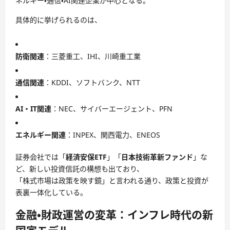
ネルギー・通信・AI関連企業が中心となる。
具体的に挙げられるのは、
防衛関連
：三菱重工、IHI、川崎重工業
通信関連
：KDDI、ソフトバンク、NTT
AI・IT関連
：NEC、サイバーエージェント、PFN
エネルギー関連
：INPEX、関西電力、ENEOS
証券会社では「
経済安保ETF
」「
日本技術革新ファンド
」な
ど、新しい投資信託の構想も出ており、
「株式市場は政策を映す鏡」と言われる通り、政策と投資が
表裏一体化している。
金融・財政運営の変革：インフレ時代の新