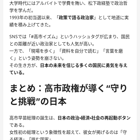
大学時代にはアルバイトで学費を賄い、松下政経塾で政治哲
学を学んだ。
1993年の初当選以来、「
政策で語る政治家
」として地道に実
績を積み上げてきた。
SNSでは「#高市イズム」というハッシュタグが広まり、国民
との距離が近い政治家としても人気が高い。
一方で、「現場を歩く」「資料を自分で読む」「言葉を磨
く」という姿勢を崩さない。
その生き方が、
日本の未来を信じる多くの国民に勇気を与え
ている。
まとめ：高市政権が導く“守り
と挑戦”の日本
高市早苗総理の誕生は、
日本の政治・経済・社会の再起動ボタン
である。
女性初の総理という象徴性を超えて、彼女が掲げるのは「守
る経済」「挑む国家」。