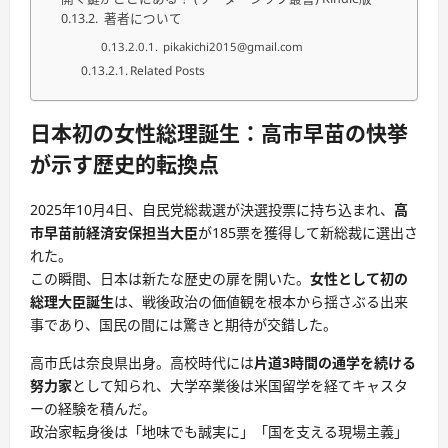
著者について
pikakichi2015@gmail.com
Related Posts
日本初の女性総理誕生：高市早苗の快挙
が示す歴史的転換点
2025年10月4日、自民党総裁選が決選投票に持ち込まれ、
高
市早苗前経済安保担当大臣
が185票を獲得して新総裁に選出さ
れた。
この瞬間、日本は新たな歴史の扉を開いた。
女性として初の
総理大臣誕生
は、戦後政治の価値観を根本から揺さぶる出来
事であり、国民の間には驚きと期待が交錯した。
高市氏は奈良県出身。高校時代には
片道3時間の通学を続ける
努力家
として知られ、大学卒業後は米国留学を経てキャスタ
ーの経験を積んだ。
政治家転身後は「地味でも誠実に」「国を支える現場主義」