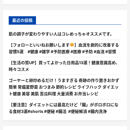
最近の投稿
肌の調子が変わりやすい人はコレめっちゃオススメです。
【フォローといいねお願いします
】血流を劇的に改善する
習慣5選 #健康 #雑学 #予防医療 #医療 #予防 #血流 #習慣
【生活の質UP】買ってよかった日用品13選！健康意識高め、
時々コスメ
ゴーヤーと卵炒めるだけ！うますぎる 奇跡の作り置きおかず
簡単 常備夏野菜 おつまみ 節約レシピ ライフハック ダイエッ
ト健康 美容 美肌 苦瓜料理 大量消費 お弁当レシピ
【要注意】ダイエットには最高だけど「腸」がボロボロにな
る食材3選#shorts #便秘 #腸活 #便秘解消 #腸内洗浄