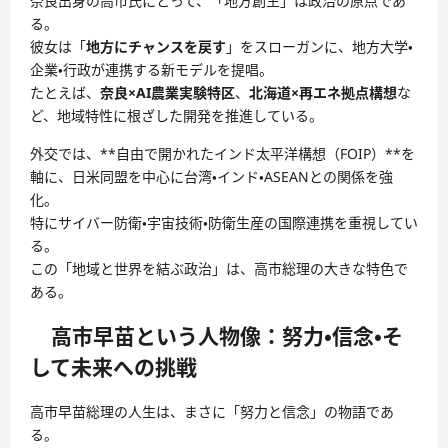
奈良出身の高市氏にとって、「地方創生」は政治の原点であ
る。
彼女は「
地方にチャンスを戻す
」をスローガンに、地方大学・
企業・行政が連携する新モデルを提唱。
たとえば、
奈良×AI農業実験特区
、
北海道×再エネ拠点構想
な
ど、地域特性に根ざした開発を推進している。
外交では、**自由で開かれたインド太平洋構想（FOIP）**を
軸に、日米同盟を中心に台湾・インド・ASEANとの関係を強
化。
特にサイバー防衛・宇宙技術・防衛生産の国際連携を重視してい
る。
この「地域と世界を結ぶ政治」は、高市総理の大きな特色で
ある。
高市早苗という人物像：努力・信念・そ
して未来への挑戦
高市早苗総理の人生は、まさに「努力と信念」の物語であ
る。