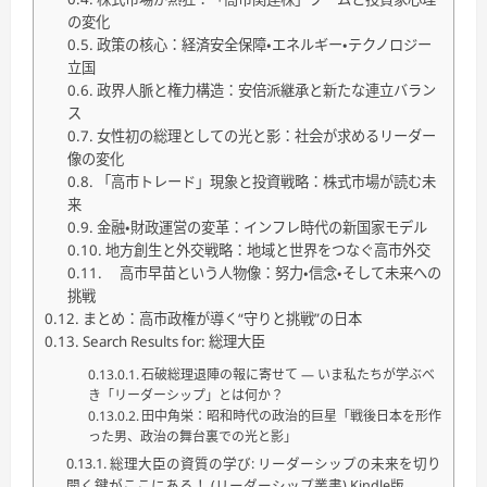
の変化
政策の核心：経済安全保障・エネルギー・テクノロジー
立国
政界人脈と権力構造：安倍派継承と新たな連立バラン
ス
女性初の総理としての光と影：社会が求めるリーダー
像の変化
「高市トレード」現象と投資戦略：株式市場が読む未
来
金融・財政運営の変革：インフレ時代の新国家モデル
地方創生と外交戦略：地域と世界をつなぐ高市外交
高市早苗という人物像：努力・信念・そして未来への
挑戦
まとめ：高市政権が導く“守りと挑戦”の日本
Search Results for: 総理大臣
石破総理退陣の報に寄せて ― いま私たちが学ぶべ
き「リーダーシップ」とは何か？
田中角栄：昭和時代の政治的巨星「戦後日本を形作
った男、政治の舞台裏での光と影」
総理大臣の資質の学び: リーダーシップの未来を切り
開く鍵がここにある！ (リーダーシップ叢書) Kindle版