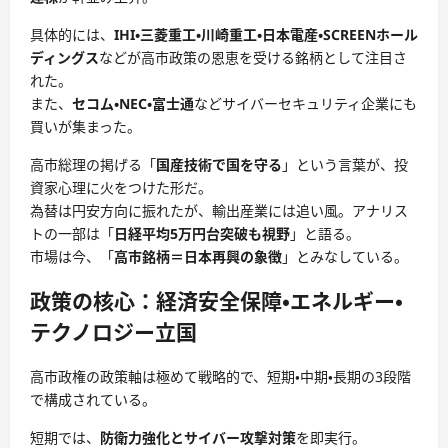
具体的には、
IHI・三菱重工・川崎重工・日本電産・SCREENホール
ディングス
などが高市政策の恩恵を受ける銘柄として注目さ
れた。
また、
セコム・NEC・富士通
などサイバーセキュリティ企業にも
買いが集まった。
高市総理の掲げる「
国産技術で国を守る
」という言葉が、投
資家心理に火をつけた形だ。
為替は円安方向に振れたが、輸出産業には追い風。アナリス
トの一部は「
日経平均5万円台突破も視野
」と語る。
市場は今、「
高市銘柄＝日本再興の象徴
」とみなしている。
政策の核心：経済安全保障・エネルギー・
テクノロジー立国
高市政権の政策軸は極めて戦略的で、短期・中期・長期の3段階
で構成されている。
短期では、
防衛力強化とサイバー攻撃対策
を即実行。