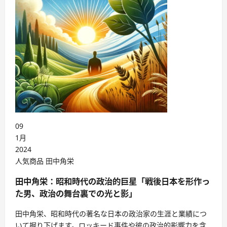
09
1月
2024
Posted
人気商品
田中角栄
in
田中角栄：昭和時代の政治的巨星「戦後日本を形作っ
た男、政治の舞台裏での光と影」
田中角栄、昭和時代の著名な日本の政治家の生涯と業績につ
いて掘り下げます。ロッキード事件や彼の政治的影響力を含