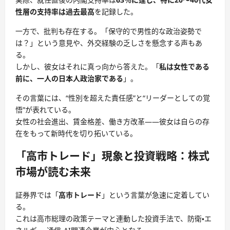
性層の支持率は過去最高
を記録した。
一方で、批判も存在する。「保守的で男性的な政治姿勢で
は？」という意見や、外交経験の乏しさを懸念する声もあ
る。
しかし、彼女はそれに真っ向から答えた。「
私は女性である
前に、一人の日本人政治家である
」。
その言葉には、“性別を超えた責任感”と“リーダーとしての覚
悟”が表れている。
女性の社会進出、賃金格差、働き方改革――彼女は自らの存
在をもって新時代を切り拓いている。
「高市トレード」現象と投資戦略：株式
市場が読む未来
証券界では「
高市トレード
」という言葉が急速に定着してい
る。
これは高市総理の政策テーマと連動した投資手法で、防衛・エ