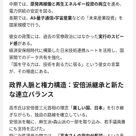
中期では、
原発再稼働と再生エネルギー投資の両立
を進め、
電力供給の安定を図る。
長期では、
AI・量子通信・宇宙産業
などの「未来産業投資」を
国家規模で行う。
彼女の政策には、過去の官僚政治にはなかった
実行のスピー
ド感
がある。
経済安保相時代に構築した日米技術連携ルートを活用し、国
家間でのデータ共有を強化。
「国を守る力は、技術を創る力に宿る」という彼女の言葉
が、その根底にある。
政界人脈と権力構造：安倍派継承と新た
な連立バランス
高市氏は安倍晋三元首相の理念「
美しい国、日本
」を引き継
ぎながらも、独自の路線を確立している。
安倍派を軸に、麻生派・森山派の一部を取り込み、若手議員層
にも支持を広げた。
特に女性議員の間では、「
高市さんの背中が希望
」という声