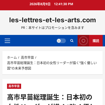
コ
2026年8月9日
12:41:31 PM
ン
テ
les-lettres-et-les-arts.com
ン
ツ
PR：本サイトはプロモーションを含みます
へ
ス
キ
購読
メ
ッ
イ
プ
ン
ホーム
高市早苗
メ
高市早苗総理誕生：日本初の女性リーダーが描く“強く優しい
ニ
国”の未来予想図
ュ
ー
高市早苗
高市早苗総理誕生：日本初の