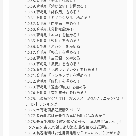
育毛剤「効果」極める！
育毛剤「効かない」を極める！
育毛剤「副作用」極める！
育毛剤「ミノキシジル」極める！
育毛剤「医薬品」極める！
育毛剤成分比較(試用1)
育毛剤「AGA」を極める！
育毛剤「薄毛」を極める！
育毛剤「若ハゲ」を極める！
育毛剤「格安」を極める！
育毛剤「最安値」を極める！
育毛剤「激安」を極める！
育毛剤「比較ランキング」を極める！
育毛剤「ランキング」を極める！
育毛剤「解約」を極める！
育毛剤「返金(保証)」を極める！
育毛剤「有効成分」を極める！
【最新2021年7月】おススメ 【AGAクリニック/ 育毛
サロン】ランキング
➡育毛商品通販購入ページ
長春毛精は安全性の高い育毛商品なのか？
長春毛精㊙【激安・最安値・格安】購入術!! Amazon,オ
ークション,楽天,お試しより激安,最安値の公式通販!!
長春毛精は女性用育毛剤ならではのヘアケアができ