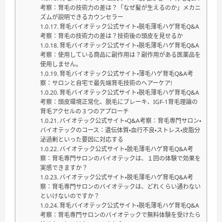
考察：育毛の技術力の差は？「なぜ髪が生えるのか」メカニ
ズムが説明できるカウンセラー
育毛バイオテック公式サイト・脱毛薄毛ハゲ育毛Q&A
考察：育毛の技術力の差は？技術後の頭皮を見せるか
育毛バイオテック公式サイト・脱毛薄毛ハゲ育毛Q&A
考察：使用している商品に副作用は？副作用がある医薬品を
使用しません。
育毛バイオテック公式サイト・薄毛ハゲ育毛Q&A考
察：サロンと自宅で最先端育毛技術のヘアーケア!
育毛バイオテック公式サイト・脱毛薄毛ハゲ育毛Q&A
考察：頭皮環境正常化、脱毛にブレーキ、IGF-1育毛理論の
育毛アクセルの３つのアプローチ
バイオテック公式サイト・Q&A考察：育毛専門サロン・
バイオテックのコース：遺伝体質・血行不良・ストレス・皮脂分
泌過剰といった要因に対応する
バイオテック公式サイト・脱毛薄毛ハゲ育毛Q&A考
察：育毛専門サロンのバイオテックは、１回の体験で効果を
実感できますか？
バイオテック公式サイト・脱毛薄毛ハゲ育毛Q&A考
察：育毛専門サロンのバイオテックは、どれくらい通わない
といけないのですか？
育毛バイオテック公式サイト・脱毛薄毛ハゲ育毛Q&A
考察：育毛専門サロンのバイオテックで無料体験を受けたら