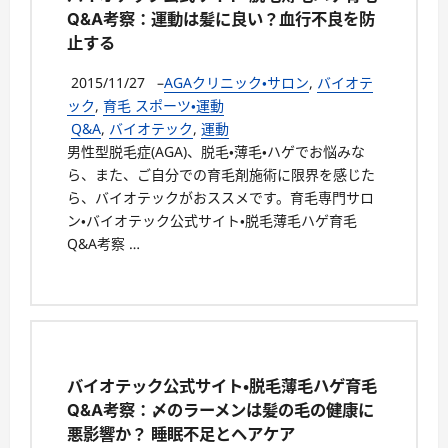
Q&A考察：運動は髪に良い？血行不良を防
止する
2015/11/27
–
AGAクリニック・サロン
,
バイオテ
ック
,
育毛 スポーツ・運動
Q&A
,
バイオテック
,
運動
男性型脱毛症(AGA)、脱毛・薄毛・ハゲでお悩みな
ら、また、ご自分での育毛剤施術に限界を感じた
ら、バイオテックがおススメです。育毛専門サロ
ン・バイオテック公式サイト・脱毛薄毛ハゲ育毛
Q&A考察 …
バイオテック公式サイト・脱毛薄毛ハゲ育毛
Q&A考察：〆のラーメンは髪の毛の健康に
悪影響か？ 睡眠不足とヘアケア