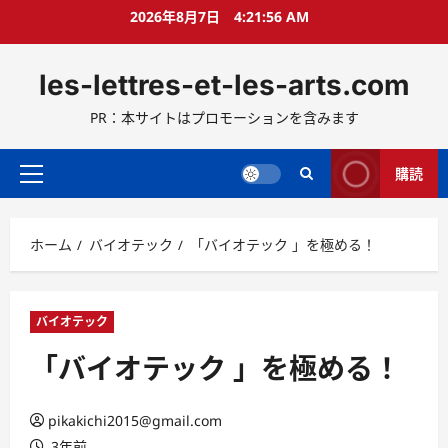
コ
2026年8月7日
4:21:57 AM
ン
テ
les-lettres-et-les-arts.com
ン
ツ
PR：本サイトはプロモーションを含みます
へ
ス
キ
購読
メ
ッ
イ
プ
ン
ホーム
バイオテック
「バイオテック 」を極める！
メ
ニ
ュ
ー
バイオテック
「バイオテック 」を極める！
pikakichi2015@gmail.com
3年前