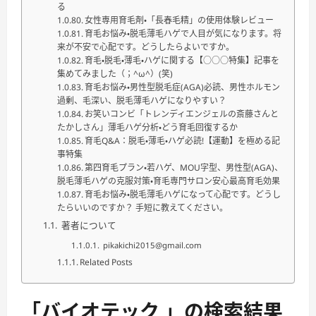
る
女性専用育毛剤・「長春毛精」の使用体験レビュー
育毛お悩み・脱毛薄毛ハゲで人目が気になります。将
来が不安で心配です。どうしたらよいですか。
育毛・脱毛・薄毛・ハゲに関する【○○○特集】記事を
集めてみました（；^ω^）(笑)
育毛お悩み・男性型脱毛症(AGA)必読、男性ホルモン
過剰、毛深い、脱毛薄毛ハゲになりやすい？
お笑いコンビ「トレンディエンジェルの斎藤さんと
たかしさん」薄毛ハゲ分析・どう育毛回復するか
育毛Q&A：脱毛・薄毛・ハゲ必読!【運動】を極める記
事特集
第四育毛プラン・若ハゲ、MOU字型、男性型(AGA)、
脱毛薄毛ハゲの克服対策・育毛専門サロン安心最高育毛効果
育毛お悩み・脱毛薄毛ハゲになって心配です。どうし
たらいいのですか？ 手短に教えてください。
著者について
pikakichi2015@gmail.com
Related Posts
「バイオテック 」の検索結果