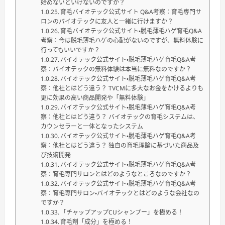
始めないといけないのですか？
育毛バイオテック公式サイト Q&A考察：育毛専門サ
ロンのバイオテックに友人と一緒に行けますか？
育毛バイオテック公式サイト・脱毛薄毛ハゲ育毛Q&A
考察：今は脱毛薄毛ハゲの心配がないのですが、無料体験に
行ってもいいですか？
バイオテック公式サイト・脱毛薄毛ハゲ育毛Q&A考
察：バイオテックの無料体験は本当に無料なのですか？
バイオテック公式サイト・脱毛薄毛ハゲ育毛Q&A考
察：他社とはどう違う？ TVCMに多大なお金をかけるよりも
更に効果の高い商品開発や「無料体験」
バイオテック公式サイト・脱毛薄毛ハゲ育毛Q&A考
察：他社とはどう違う？ バイオテックの育毛システムは、
カウンセラーと一体となったシステム
バイオテック公式サイト・脱毛薄毛ハゲ育毛Q&A考
察：他社とはどう違う？ 独自の育毛理論に基づいた商品及
び技術開発
バイオテック公式サイト・脱毛薄毛ハゲ育毛Q&A考
察：育毛専門サロンとはどのようなところなのですか？
バイオテック公式サイト・脱毛薄毛ハゲ育毛Q&A考
察：育毛専門サロン・バイオテックとはどのような会社なの
ですか？
「チャップアップCUシャンプー」を極める！
育毛剤「成分」を極める！