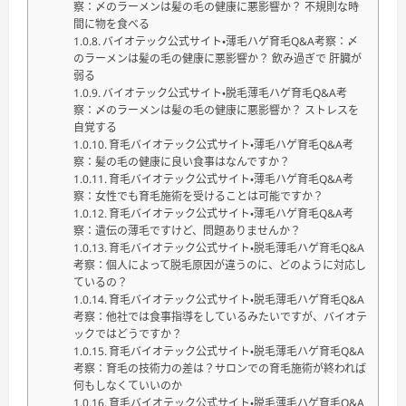
察：〆のラーメンは髪の毛の健康に悪影響か？ 不規則な時
間に物を食べる
バイオテック公式サイト・薄毛ハゲ育毛Q&A考察：〆
のラーメンは髪の毛の健康に悪影響か？ 飲み過ぎで 肝臓が
弱る
バイオテック公式サイト・脱毛薄毛ハゲ育毛Q&A考
察：〆のラーメンは髪の毛の健康に悪影響か？ ストレスを
自覚する
育毛バイオテック公式サイト・薄毛ハゲ育毛Q&A考
察：髪の毛の健康に良い食事はなんですか？
育毛バイオテック公式サイト・薄毛ハゲ育毛Q&A考
察：女性でも育毛施術を受けることは可能ですか？
育毛バイオテック公式サイト・薄毛ハゲ育毛Q&A考
察：遺伝の薄毛ですけど、問題ありませんか？
育毛バイオテック公式サイト・脱毛薄毛ハゲ育毛Q&A
考察：個人によって脱毛原因が違うのに、どのように対応し
ているの？
育毛バイオテック公式サイト・脱毛薄毛ハゲ育毛Q&A
考察：他社では食事指導をしているみたいですが、バイオテ
ックではどうですか？
育毛バイオテック公式サイト・脱毛薄毛ハゲ育毛Q&A
考察：育毛の技術力の差は？サロンでの育毛施術が終われば
何もしなくていいのか
育毛バイオテック公式サイト・脱毛薄毛ハゲ育毛Q&A