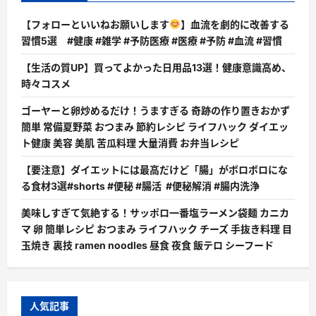
【フォローといいねお願いします
】血流を劇的に改善する
習慣5選 #健康 #雑学 #予防医療 #医療 #予防 #血流 #習慣
【生活の質UP】買ってよかった日用品13選！健康意識高め、
時々コスメ
ゴーヤーと卵炒めるだけ！うますぎる 奇跡の作り置きおかず
簡単 常備夏野菜 おつまみ 節約レシピ ライフハック ダイエッ
ト健康 美容 美肌 苦瓜料理 大量消費 お弁当レシピ
【要注意】ダイエットには最高だけど「腸」がボロボロにな
る食材3選#shorts #便秘 #腸活 #便秘解消 #腸内洗浄
美味しすぎて気絶する！サッポロ一番塩ラーメン袋麺 カニカ
マ 卵 簡単レシピ おつまみ ライフハック チーズ 手抜き料理 目
玉焼き 裏技 ramen noodles 昼食 夜食 飯テロ シーフード
人気記事