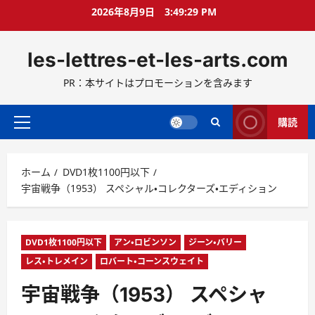
コ
2026年8月9日
3:49:31 PM
ン
テ
les-lettres-et-les-arts.com
ン
ツ
PR：本サイトはプロモーションを含みます
へ
ス
キ
購読
メ
ッ
イ
プ
ン
ホーム
DVD1枚1100円以下
メ
宇宙戦争（1953） スペシャル・コレクターズ・エディション
ニ
ュ
ー
DVD1枚1100円以下
アン・ロビンソン
ジーン・バリー
レス・トレメイン
ロバート・コーンスウェイト
宇宙戦争（1953） スペシャ