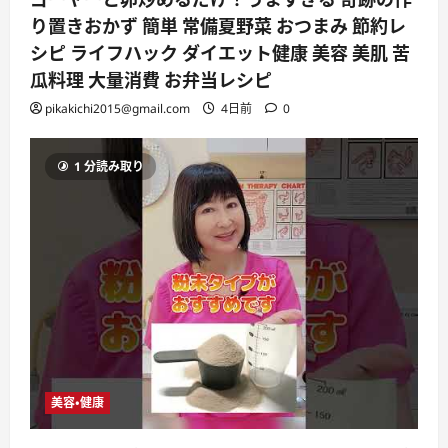
り置きおかず 簡単 常備夏野菜 おつまみ 節約レ
シピ ライフハック ダイエット健康 美容 美肌 苦
瓜料理 大量消費 お弁当レシピ
pikakichi2015@gmail.com
4日前
0
1 分読み取り
美容・健康