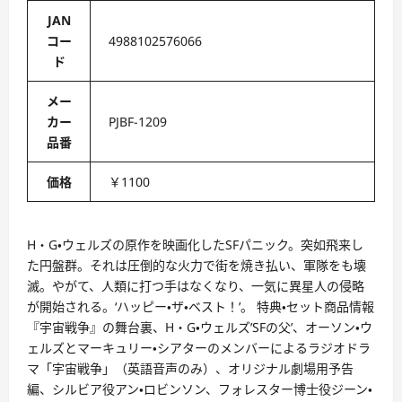
JAN
コー
4988102576066
ド
メー
カー
PJBF-1209
品番
価格
￥1100
H・G・ウェルズの原作を映画化したSFパニック。突如飛来し
た円盤群。それは圧倒的な火力で街を焼き払い、軍隊をも壊
滅。やがて、人類に打つ手はなくなり、一気に異星人の侵略
が開始される。‘ハッピー・ザ・ベスト！’。 特典・セット商品情報
『宇宙戦争』の舞台裏、H・G・ウェルズ’SFの父’、オーソン・ウ
ェルズとマーキュリー・シアターのメンバーによるラジオドラ
マ「宇宙戦争」（英語音声のみ）、オリジナル劇場用予告
編、シルビア役アン・ロビンソン、フォレスター博士役ジーン・