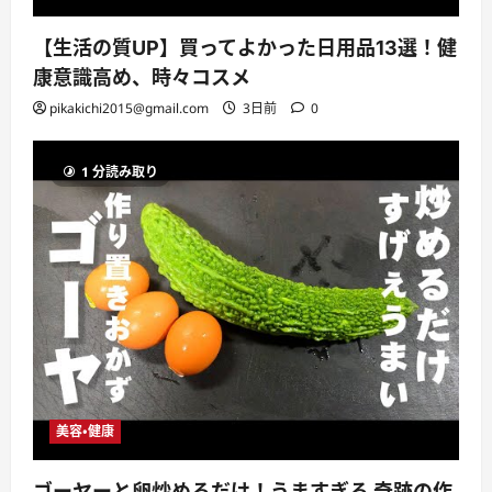
【生活の質UP】買ってよかった日用品13選！健
康意識高め、時々コスメ
pikakichi2015@gmail.com
3日前
0
1 分読み取り
美容・健康
ゴーヤーと卵炒めるだけ！うますぎる 奇跡の作