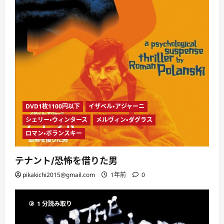
DVD1枚1100円以下
イザベル・アジャーニ
シェリー・ウィンタース
メルヴィン・ダグラス
ロマン・ポランスキー
テナント/恐怖を借りた男
pikakichi2015@gmail.com
1年前
0
1 分読み取り