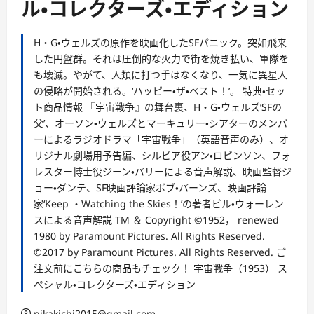
ル・コレクターズ・エディション
H・G・ウェルズの原作を映画化したSFパニック。突如飛来
した円盤群。それは圧倒的な火力で街を焼き払い、軍隊を
も壊滅。やがて、人類に打つ手はなくなり、一気に異星人
の侵略が開始される。‘ハッピー・ザ・ベスト！’。 特典・セッ
ト商品情報 『宇宙戦争』の舞台裏、H・G・ウェルズ’SFの
父’、オーソン・ウェルズとマーキュリー・シアターのメンバ
ーによるラジオドラマ「宇宙戦争」（英語音声のみ）、オ
リジナル劇場用予告編、シルビア役アン・ロビンソン、フォ
レスター博士役ジーン・バリーによる音声解説、映画監督ジ
ョー・ダンテ、SF映画評論家ボブ・バーンズ、映画評論
家‘Keep ・Watching the Skies！’の著者ビル・ウォーレン
スによる音声解説 TM ＆ Copyright ©1952， renewed
1980 by Paramount Pictures. All Rights Reserved.
©2017 by Paramount Pictures. All Rights Reserved. ご
注文前にこちらの商品もチェック！ 宇宙戦争（1953） ス
ペシャル・コレクターズ・エディション
pikakichi2015@gmail.com