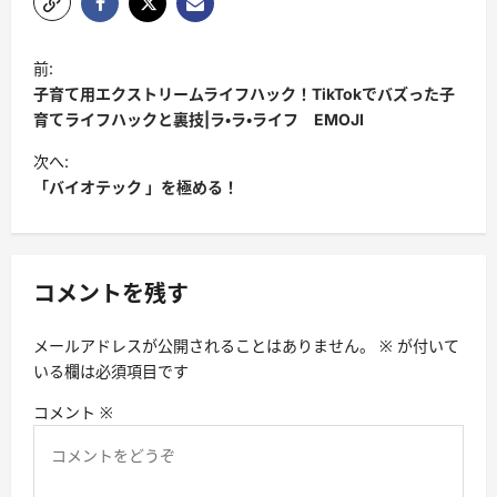
投
前:
稿
子育て用エクストリームライフハック！TikTokでバズった子
ナ
育てライフハックと裏技|ラ・ラ・ライフ EMOJI
ビ
次へ:
「バイオテック 」を極める！
ゲ
ー
シ
コメントを残す
ョ
ン
メールアドレスが公開されることはありません。
※
が付いて
いる欄は必須項目です
コメント
※