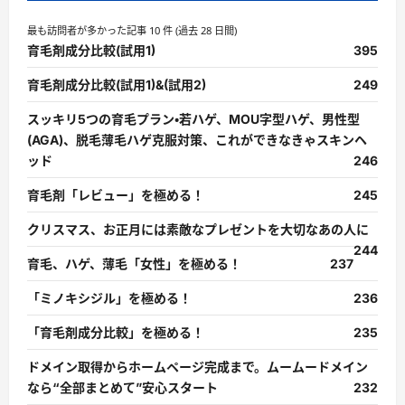
最も訪問者が多かった記事 10 件 (過去 28 日間)
育毛剤成分比較(試用1)
395
育毛剤成分比較(試用1)&(試用2)
249
スッキリ5つの育毛プラン・若ハゲ、MOU字型ハゲ、男性型
(AGA)、脱毛薄毛ハゲ克服対策、これができなきゃスキンヘ
ッド
246
育毛剤「レビュー」を極める！
245
クリスマス、お正月には素敵なプレゼントを大切なあの人に
244
育毛、ハゲ、薄毛「女性」を極める！
237
「ミノキシジル」を極める！
236
「育毛剤成分比較」を極める！
235
ドメイン取得からホームページ完成まで。ムームードメイン
なら“全部まとめて”安心スタート
232