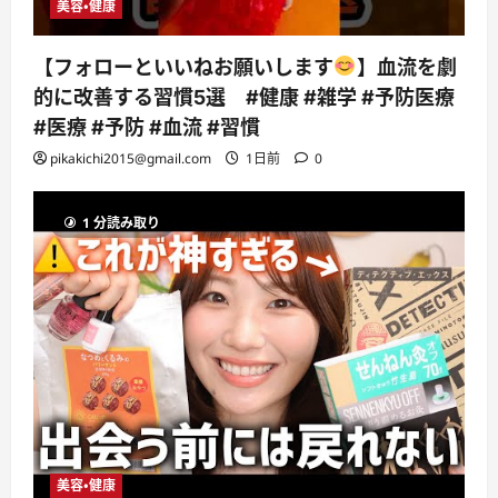
美容・健康
【フォローといいねお願いします
】血流を劇
的に改善する習慣5選 #健康 #雑学 #予防医療
#医療 #予防 #血流 #習慣
pikakichi2015@gmail.com
1日前
0
1 分読み取り
美容・健康