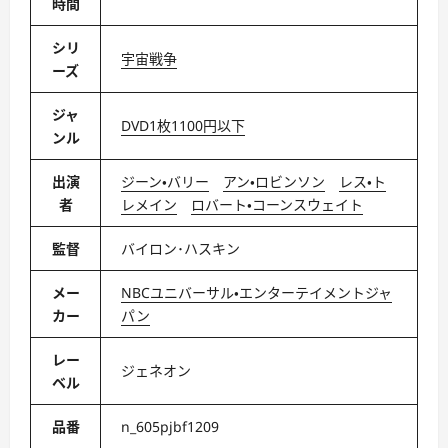
時間
シリ
宇宙戦争
ーズ
ジャ
DVD1枚1100円以下
ンル
出演
ジーン・バリー
アン・ロビンソン
レス・ト
者
レメイン
ロバート・コーンスウェイト
監督
バイロン･ハスキン
メー
NBCユニバーサル・エンターテイメントジャ
カー
パン
レー
ジェネオン
ベル
品番
n_605pjbf1209