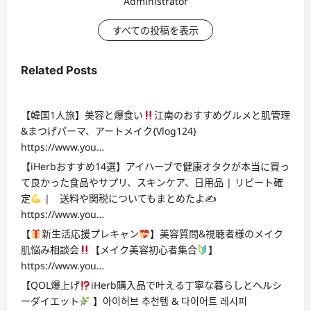
Administrator
すべての投稿を表示
Related Posts
【韓国1人旅】美容と爆食い
江南のおすすめグルメと肌管理
&まつげパーマ、アートメイク{Vlog124}
https://www.you…
【iHerbおすすめ14選】アイハーブで健康オタクが本当に買っ
て良かった食品やサプリ、スキンケア、日用品 | リピート確
定
| 送料や関税についてもまとめたよ✍
https://www.you…
【
新生活応援プレキャン
】美容質問&視聴者様のメイク
肌悩み相談会
【メイク美容初心者集合
】
https://www.you…
【QOL爆上げ
iHerb購入品で叶える丁寧な暮らしとヘルシ
ーダイエット
】아이허브 추천템 & 다이어트 레시피