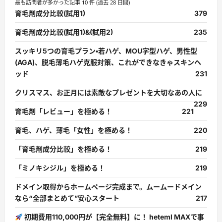
最も訪問者が多かった記事 10 件 (過去 28 日間)
育毛剤成分比較(試用1)
379
育毛剤成分比較(試用1)&(試用2)
235
スッキリ5つの育毛プラン・若ハゲ、MOU字型ハゲ、男性型
(AGA)、脱毛薄毛ハゲ克服対策、これができなきゃスキンヘ
ッド
231
クリスマス、お正月には素敵なプレゼントを大切なあの人に
229
育毛剤「レビュー」を極める！
221
育毛、ハゲ、薄毛「女性」を極める！
220
「育毛剤成分比較」を極める！
219
「ミノキシジル」を極める！
219
ドメイン取得からホームページ完成まで。ムームードメイン
なら“全部まとめて”安心スタート
217
初期費用110,000円が【完全無料】に！ heteml MAXで事