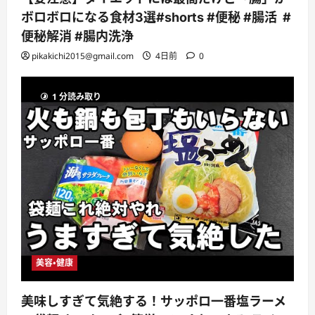
ボロボロになる食材3選#shorts #便秘 #腸活 #
便秘解消 #腸内洗浄
pikakichi2015@gmail.com
4日前
0
1 分読み取り
美容・健康
美味しすぎて気絶する！サッポロ一番塩ラーメ