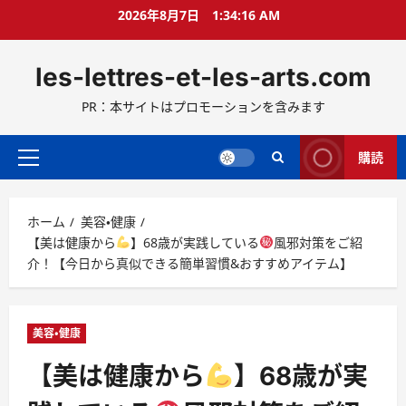
コ
2026年8月7日
1:34:17 AM
ン
テ
les-lettres-et-les-arts.com
ン
ツ
PR：本サイトはプロモーションを含みます
へ
ス
キ
購読
メ
ッ
イ
プ
ン
ホーム
美容・健康
メ
【美は健康から
】68歳が実践している
風邪対策をご紹
ニ
介！【今日から真似できる簡単習慣&おすすめアイテム】
ュ
ー
美容・健康
【美は健康から
】68歳が実