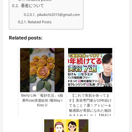
著者について
pikakichi2015@gmail.com
Related Posts
Related posts:
Berry Life「莓好生活」x蘋
【これで美肌を保ってま
果Rose浪漫給你 /莓May I
す】美容専門家が10年続け
Kiss U
てること７選！アトピー＆
敏感肌が美肌になれた秘訣
をまとめました！【脱石け
ん・セラミド・ビタミン
C】