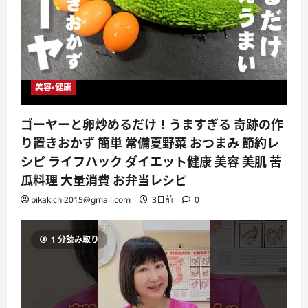
美容・健康
ゴーヤーと卵炒めるだけ！うますぎる 奇跡の作
り置きおかず 簡単 常備夏野菜 おつまみ 節約レ
シピ ライフハック ダイエット健康 美容 美肌 苦
瓜料理 大量消費 お弁当レシピ
pikakichi2015@gmail.com
3日前
0
1 分読み取り