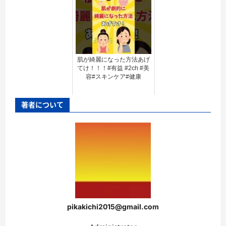
肌が綺麗になった方法あげ
てけ！！！#有益 #2ch #美
容#スキンケア#健康
著者について
pikakichi2015@gmail.com