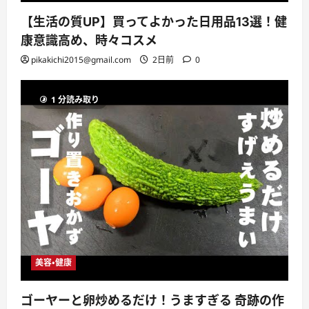
【生活の質UP】買ってよかった日用品13選！健
康意識高め、時々コスメ
pikakichi2015@gmail.com
2日前
0
1 分読み取り
美容・健康
ゴーヤーと卵炒めるだけ！うますぎる 奇跡の作