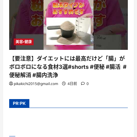
美容・健康
【要注意】ダイエットには最高だけど「腸」が
ボロボロになる食材3選#shorts #便秘 #腸活 #
便秘解消 #腸内洗浄
pikakichi2015@gmail.com
4日前
0
PR:PK