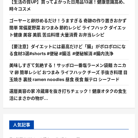
【生活の質UP】買ってよかった日用品13選！健康意識高め、
時々コスメ
ゴーヤーと卵炒めるだけ！うますぎる 奇跡の作り置きおかず
簡単 常備夏野菜 おつまみ 節約レシピ ライフハック ダイエッ
ト健康 美容 美肌 苦瓜料理 大量消費 お弁当レシピ
【要注意】ダイエットには最高だけど「腸」がボロボロにな
る食材3選#shorts #便秘 #腸活 #便秘解消 #腸内洗浄
美味しすぎて気絶する！サッポロ一番塩ラーメン袋麺 カニカ
マ 卵 簡単レシピ おつまみ ライフハック チーズ 手抜き料理 目
玉焼き 裏技 ramen noodles 昼食 夜食 飯テロ シーフード
還暦美容の家 冷蔵庫を抜き打ちチェック！健康オタクの食生
活にまさかの物が…
人気記事