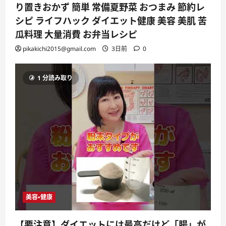
り置きおかず 簡単 常備夏野菜 おつまみ 節約レ
シピ ライフハック ダイエット健康 美容 美肌 苦
瓜料理 大量消費 お弁当レシピ
pikakichi2015@gmail.com
3日前
0
1 分読み取り
美容・健康
【要注意】ダイエットには最高だけど「腸」が