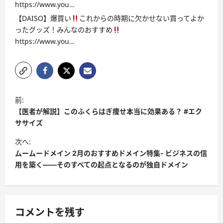
https://www.you…
【DAISO】爆買い
これからの時期に欠かせない買ってよか
ったグッズ！みんなのおすすめ
https://www.you…
投
前:
稿
【医者が解説】このふくらはぎ痩せ本当に効果ある？ #エク
ナ
ササイズ
ビ
次へ:
ムームードメイン 2月のおすすめドメイン特集- ビジネスの信
ゲ
用を築く――そのすべての起点となるのが独自ドメイン
ー
シ
ョ
コメントを残す
ン