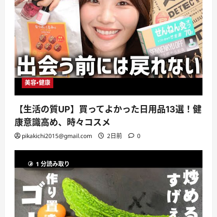
美容・健康
【生活の質UP】買ってよかった日用品13選！健
康意識高め、時々コスメ
pikakichi2015@gmail.com
2日前
0
1 分読み取り