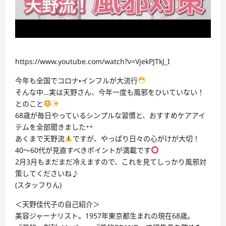
https://www.youtube.com/watch?v=VjekPJTkJ_I
今年も全国でコロナ・インフルが大流行
そんな中…実は天野さん、今年一度も風邪をひいていない！
とのこと
68歳が毎日やっているシンプルな習慣と、おすすめケアアイ
テムを全部聞きました
あくまで天野流
ですが、やっぱり日々の心がけが大切！
40〜60代が見直すべきポイントが満載です
2月3月もまだまだ冷えますので、これを見てしっかり風邪対
策してくださいね♪
(スタッフりん)
＜天野佳代子の自己紹介＞
美容ジャーナリスト。1957年東京都生まれの現在68歳。