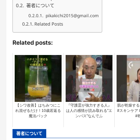
著者について
pikakichi2015@gmail.com
Related Posts
Related posts:
【シワ改善】はちみつにこ
『守護霊が強力すぎる人』
肌が乾燥する
れ混ぜるだけ！10歳若返る
は人の感情が読み取れる"エ
#スキンケア 
魔法パック
ンパス"なんでふ
#
著者について