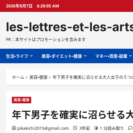
コ
2026年8月7日
6:20:06 AM
ン
テ
les-lettres-et-les-ar
ン
ツ
へ
PR：本サイトはプロモーションを含みます
ス
キ
生活・ライフ
美容・ダイエット・健康
マネー・資産・副業
ッ
プ
ホーム
美容・健康
年下男子を確実に沼らせる大人女子の５つの特徴
美容・健康
年下男子を確実に沼らせる大人
pikakichi2015@gmail.com
3年前
1 分読み取り