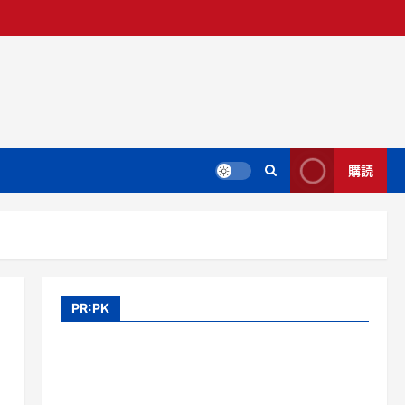
購読
PR:PK