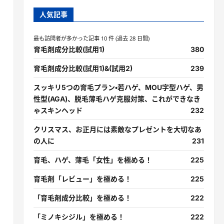
人気記事
最も訪問者が多かった記事 10 件 (過去 28 日間)
育毛剤成分比較(試用1)
380
育毛剤成分比較(試用1)&(試用2)
239
スッキリ5つの育毛プラン・若ハゲ、MOU字型ハゲ、男
性型(AGA)、脱毛薄毛ハゲ克服対策、これができなき
ゃスキンヘッド
232
クリスマス、お正月には素敵なプレゼントを大切なあ
の人に
231
育毛、ハゲ、薄毛「女性」を極める！
225
育毛剤「レビュー」を極める！
225
「育毛剤成分比較」を極める！
222
「ミノキシジル」を極める！
222