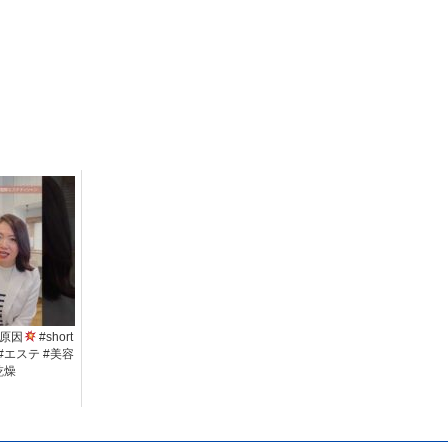
原因
#short
#エステ #美容
乾燥