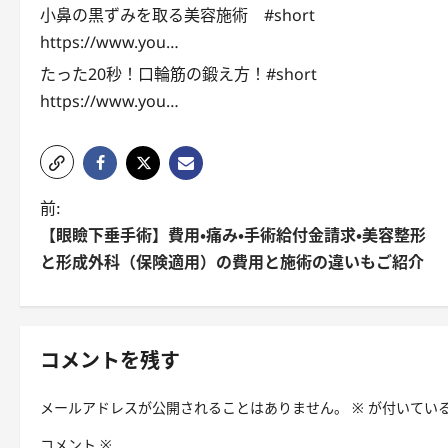
小鼻の黒ずみを取る美容施術 #short
https://www.you…
たった20秒！口輪筋の鍛え方！#short
https://www.you…
投
前:
【眼瞼下垂手術】費用・痛み・手術給付金請求・美容整形
稿
と形成外科（保険適用）の費用と施術の違いもご紹介
ナ
ビ
ゲ
コメントを残す
ー
メールアドレスが公開されることはありません。
※
が付いてい
シ
コメント
※