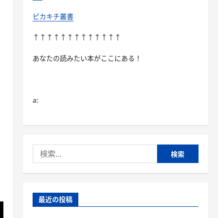
ピカキチ叢書
↑↑↑↑↑↑↑↑↑↑↑↑↑
あなたの読みたい本がここにある！
a:
検
索:
最近の投稿