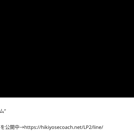
ム”
s://hikiyosecoach.net/LP2/line/