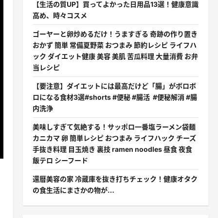
【生活の質UP】買ってよかった日用品13選！健康意識
高め、時々コスメ
ゴーヤーと卵炒めるだけ！うますぎる 奇跡の作り置き
おかず 簡単 常備夏野菜 おつまみ 節約レシピ ライフハ
ック ダイエット健康 美容 美肌 苦瓜料理 大量消費 お弁
当レシピ
【要注意】ダイエットには最高だけど「腸」がボロボ
ロになる食材3選#shorts #便秘 #腸活 #便秘解消 #腸
内洗浄
美味しすぎて気絶する！サッポロ一番塩ラーメン袋麺
カニカマ 卵 簡単レシピ おつまみ ライフハック チーズ
手抜き料理 目玉焼き 裏技 ramen noodles 昼食 夜食
飯テロ シーフード
還暦美容の家 冷蔵庫を抜き打ちチェック！健康オタク
の食生活にまさかの物が…