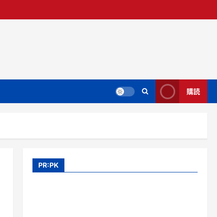
購読
PR:PK