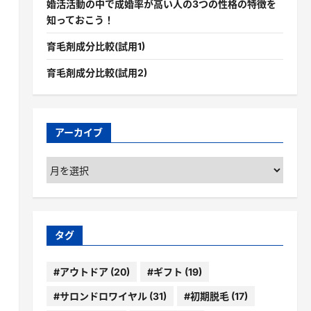
婚活活動の中で成婚率が高い人の3つの性格の特徴を
知っておこう！
育毛剤成分比較(試用1)
育毛剤成分比較(試用2)
アーカイブ
ア
ー
カ
。
イ
ブ
タグ
#アウトドア
(20)
#ギフト
(19)
#サロンドロワイヤル
(31)
#初期脱毛
(17)