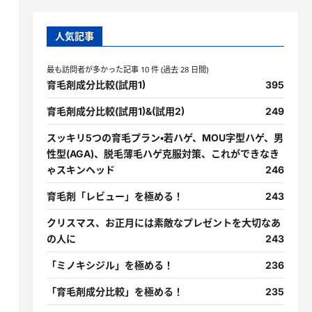
人気記事
最も訪問者が多かった記事 10 件 (過去 28 日間)
育毛剤成分比較(試用1)
395
育毛剤成分比較(試用1)&(試用2)
249
スッキリ5つの育毛プラン・若ハゲ、MOU字型ハゲ、男
性型(AGA)、脱毛薄毛ハゲ克服対策、これができなき
ゃスキンヘッド
246
育毛剤「レビュー」を極める！
243
クリスマス、お正月には素敵なプレゼントを大切なあ
の人に
243
「ミノキシジル」を極める！
236
「育毛剤成分比較」を極める！
235