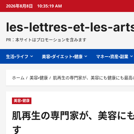
コ
2026年8月8日
10:35:20 AM
ン
テ
les-lettres-et-les-ar
ン
ツ
へ
PR：本サイトはプロモーションを含みます
ス
キ
生活・ライフ
美容・ダイエット・健康
マネー・資産・副業
ッ
プ
ホーム
美容・健康
肌再生の専門家が、美容にも健康にも最高
美容・健康
肌再生の専門家が、美容に
す