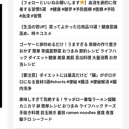
【フォローといいねお願いします
】血流を劇的に改
善する習慣5選 #健康 #雑学 #予防医療 #医療 #予防
#血流 #習慣
【生活の質UP】買ってよかった日用品13選！健康意識
高め、時々コスメ
ゴーヤーと卵炒めるだけ！うますぎる 奇跡の作り置き
おかず 簡単 常備夏野菜 おつまみ 節約レシピ ライフハ
ック ダイエット健康 美容 美肌 苦瓜料理 大量消費 お弁
当レシピ
【要注意】ダイエットには最高だけど「腸」がボロボ
ロになる食材3選#shorts #便秘 #腸活 #便秘解消 #腸
内洗浄
美味しすぎて気絶する！サッポロ一番塩ラーメン袋麺
カニカマ 卵 簡単レシピ おつまみ ライフハック チーズ
手抜き料理 目玉焼き 裏技 ramen noodles 昼食 夜食
飯テロ シーフード