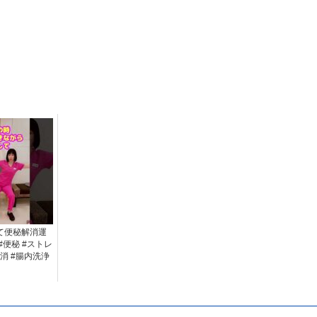
て便秘解消運
s #便秘 #ストレ
消 #腸内洗浄