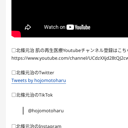
□北條元治 肌の再生医療Youtubeチャンネル登録はこち
https://www.youtube.com/channel/UCdzXXjd28tQJ2c
□北條元治のTwitter
Tweets by hojomotoharu
□北條元治のTikTok
@hojomotoharu
□北條元治のInstagram