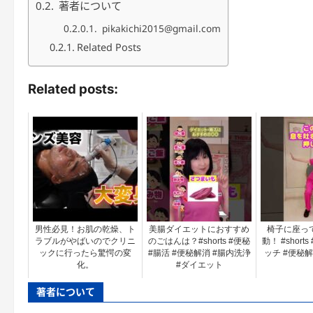
著者について
pikakichi2015@gmail.com
Related Posts
Related posts:
男性必見！お肌の乾燥、ト
美腸ダイエットにおすすめ
椅子に座っ
ラブルがやばいのでクリニ
のごはんは？#shorts #便秘
動！ #short
ックに行ったら驚愕の変
#腸活 #便秘解消 #腸内洗浄
ッチ #便秘解
化。
#ダイエット
著者について