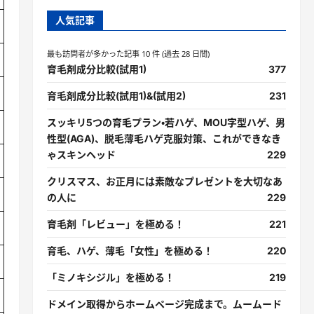
人気記事
最も訪問者が多かった記事 10 件 (過去 28 日間)
育毛剤成分比較(試用1)
377
育毛剤成分比較(試用1)&(試用2)
231
スッキリ5つの育毛プラン・若ハゲ、MOU字型ハゲ、男
性型(AGA)、脱毛薄毛ハゲ克服対策、これができなき
ゃスキンヘッド
229
クリスマス、お正月には素敵なプレゼントを大切なあ
の人に
229
育毛剤「レビュー」を極める！
221
育毛、ハゲ、薄毛「女性」を極める！
220
「ミノキシジル」を極める！
219
ドメイン取得からホームページ完成まで。ムームード