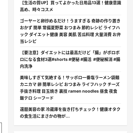
【生活の質UP】買ってよかった日用品13選！健康意識
高め、時々コスメ
ゴーヤーと卵炒めるだけ！うますぎる 奇跡の作り置き
おかず 簡単 常備夏野菜 おつまみ 節約レシピ ライフハ
ック ダイエット健康 美容 美肌 苦瓜料理 大量消費 お弁
当レシピ
【要注意】ダイエットには最高だけど「腸」がボロボ
ロになる食材3選#shorts #便秘 #腸活 #便秘解消 #腸
内洗浄
美味しすぎて気絶する！サッポロ一番塩ラーメン袋麺
カニカマ 卵 簡単レシピ おつまみ ライフハック チーズ
手抜き料理 目玉焼き 裏技 ramen noodles 昼食 夜食
飯テロ シーフード
還暦美容の家 冷蔵庫を抜き打ちチェック！健康オタク
の食生活にまさかの物が…