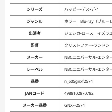
シリーズ
ハッピー・デス・デイ
ジャンル
ホラー
Blu-ray（ブル
出演者
ジェシカ・ロース
イズラ
監督
クリストファー・ランド
メーカー
NBCユニバーサル・エン
レーベル
NBCユニバーサル・エン
品番
n_605gnxf2574
JANコード
4988102870782
メーカー品番
GNXF-2574