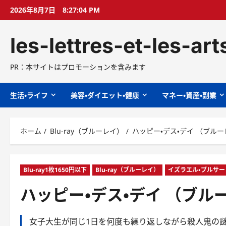
コ
2026年8月7日
8:27:05 PM
ン
テ
les-lettres-et-les-ar
ン
ツ
へ
PR：本サイトはプロモーションを含みます
ス
キ
生活・ライフ
美容・ダイエット・健康
マネー・資産・副業
ッ
プ
ホーム
Blu-ray（ブルーレイ）
ハッピー・デス・デイ （ブル
Blu-ray1枚1650円以下
Blu-ray（ブルーレイ）
イズラエル・ブルサー
ハッピー・デス・デイ （ブル
女子大生が同じ1日を何度も繰り返しながら殺人鬼の