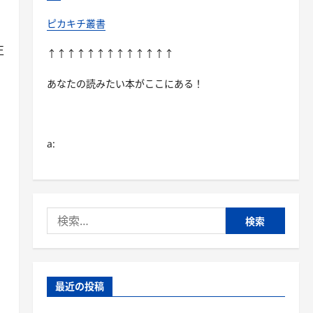
ピカキチ叢書
正
↑↑↑↑↑↑↑↑↑↑↑↑↑
あなたの読みたい本がここにある！
a:
検
索:
最近の投稿