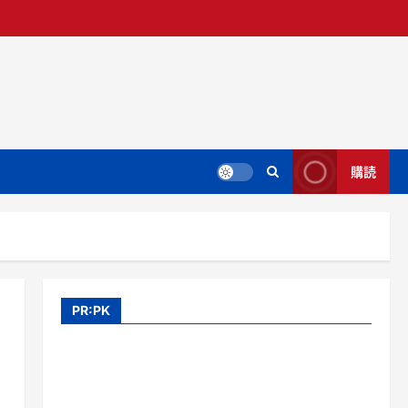
購読
PR:PK