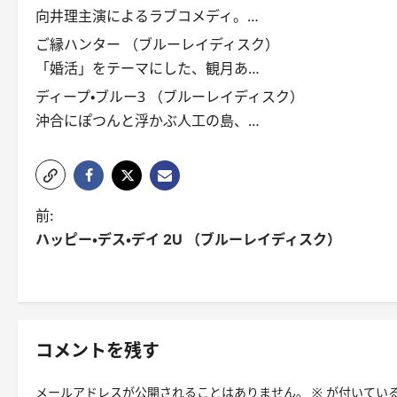
向井理主演によるラブコメディ。…
ご縁ハンター （ブルーレイディスク）
「婚活」をテーマにした、観月あ…
ディープ・ブルー3 （ブルーレイディスク）
沖合にぽつんと浮かぶ人工の島、…
投
前:
ハッピー・デス・デイ 2U （ブルーレイディスク）
稿
ナ
ビ
ゲ
コメントを残す
ー
メールアドレスが公開されることはありません。
※
が付いてい