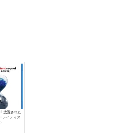
2 放置された
ーレイディス
）