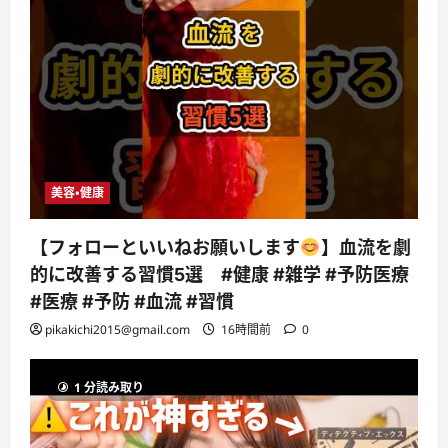
美容・健康
【フォローといいねお願いします
】血流を劇
的に改善する習慣5選 #健康 #雑学 #予防医療
#医療 #予防 #血流 #習慣
pikakichi2015@gmail.com
16時間前
0
1 分読み取り