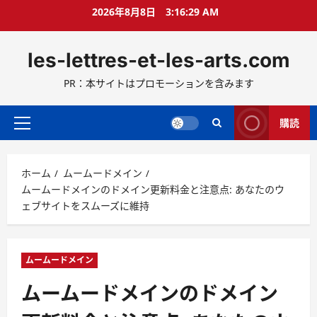
コ
2026年8月8日
3:16:30 AM
ン
テ
les-lettres-et-les-arts.com
ン
ツ
PR：本サイトはプロモーションを含みます
へ
ス
キ
購読
メ
ッ
イ
プ
ン
ホーム
ムームードメイン
メ
ムームードメインのドメイン更新料金と注意点: あなたのウ
ニ
ェブサイトをスムーズに維持
ュ
ー
ムームードメイン
ムームードメインのドメイン