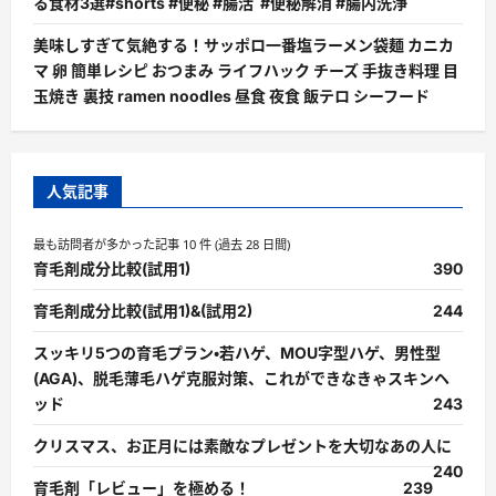
る食材3選#shorts #便秘 #腸活 #便秘解消 #腸内洗浄
美味しすぎて気絶する！サッポロ一番塩ラーメン袋麺 カニカ
マ 卵 簡単レシピ おつまみ ライフハック チーズ 手抜き料理 目
玉焼き 裏技 ramen noodles 昼食 夜食 飯テロ シーフード
人気記事
最も訪問者が多かった記事 10 件 (過去 28 日間)
育毛剤成分比較(試用1)
390
育毛剤成分比較(試用1)&(試用2)
244
スッキリ5つの育毛プラン・若ハゲ、MOU字型ハゲ、男性型
(AGA)、脱毛薄毛ハゲ克服対策、これができなきゃスキンヘ
ッド
243
クリスマス、お正月には素敵なプレゼントを大切なあの人に
240
育毛剤「レビュー」を極める！
239