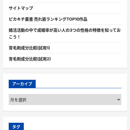
サイトマップ
ピカキチ叢書 売れ筋ランキングTOP10作品
婚活活動の中で成婚率が高い人の3つの性格の特徴を知ってお
こう！
育毛剤成分比較(試用1)
育毛剤成分比較(試用2)
アーカイブ
ア
ー
カ
イ
ブ
タグ