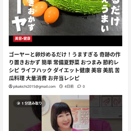
美容・健康
ゴーヤーと卵炒めるだけ！うますぎる 奇跡の作
り置きおかず 簡単 常備夏野菜 おつまみ 節約レ
シピ ライフハック ダイエット健康 美容 美肌 苦
瓜料理 大量消費 お弁当レシピ
pikakichi2015@gmail.com
4日前
0
1 分読み取り