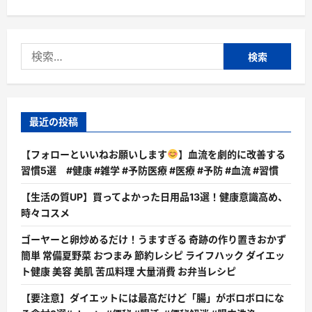
検
索:
最近の投稿
【フォローといいねお願いします
】血流を劇的に改善する
習慣5選 #健康 #雑学 #予防医療 #医療 #予防 #血流 #習慣
【生活の質UP】買ってよかった日用品13選！健康意識高め、
時々コスメ
ゴーヤーと卵炒めるだけ！うますぎる 奇跡の作り置きおかず
簡単 常備夏野菜 おつまみ 節約レシピ ライフハック ダイエッ
ト健康 美容 美肌 苦瓜料理 大量消費 お弁当レシピ
【要注意】ダイエットには最高だけど「腸」がボロボロにな