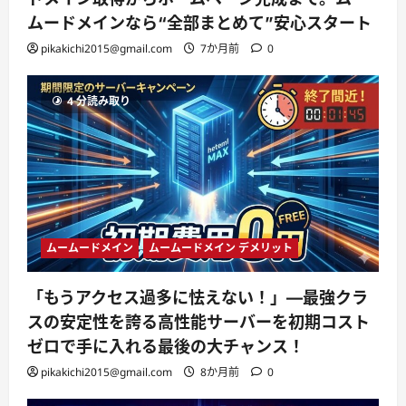
ムードメインなら“全部まとめて”安心スタート
pikakichi2015@gmail.com
7か月前
0
4 分読み取り
ムームードメイン
ムームードメイン デメリット
「もうアクセス過多に怯えない！」—最強クラ
スの安定性を誇る高性能サーバーを初期コスト
ゼロで手に入れる最後の大チャンス！
pikakichi2015@gmail.com
8か月前
0